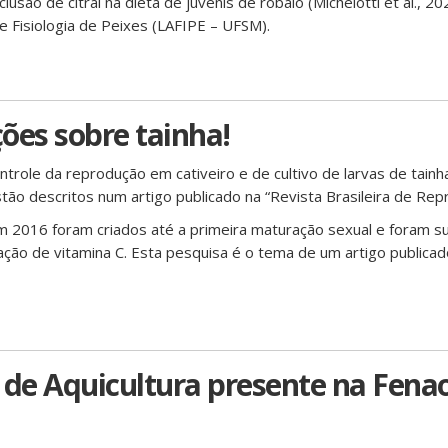
usão de citral na dieta de juvenis de robalo (Michelotti et al., 20
e Fisiologia de Peixes (LAFIPE – UFSM).
ões sobre tainha!
trole da reprodução em cativeiro e de cultivo de larvas de tainha
o descritos num artigo publicado na “Revista Brasileira de Repr
em 2016 foram criados até a primeira maturação sexual e foram 
ão de vitamina C. Esta pesquisa é o tema de um artigo publicado
de Aquicultura presente na Fena