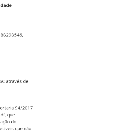
nidade
 988298546,
SC através de
Portaria 94/2017
pdf, que
zação do
ecíveis que não