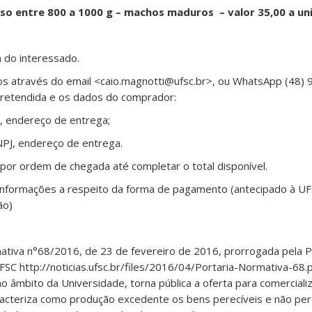
eso entre 800 a 1000 g – machos maduros – valor 35,00 a u
a do interessado.
os através do email <caio.magnotti@ufsc.br>, ou WhatsApp (48)
pretendida e os dados do comprador:
F, endereço de entrega;
NPJ, endereço de entrega.
por ordem de chegada até completar o total disponível.
nformações a respeito da forma de pagamento (antecipado à UF
ão)
ativa n°68/2016, de 23 de fevereiro de 2016, prorrogada pela 
FSC http://noticias.ufsc.br/files/2016/04/Portaria-Normativa-68.
o âmbito da Universidade, torna pública a oferta para comerciali
cteriza como produção excedente os bens perecíveis e não per