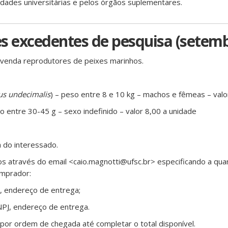
dades universitárias e pelos órgãos suplementares.
s excedentes de pesquisa (setem
 venda reprodutores de peixes marinhos.
s undecimalis
) – peso entre 8 e 10 kg – machos e fêmeas – valo
so entre 30-45 g – sexo indefinido – valor 8,00 a unidade
a do interessado.
os através do email <caio.magnotti@ufsc.br> especificando a qua
omprador:
F, endereço de entrega;
NPJ, endereço de entrega.
por ordem de chegada até completar o total disponível.