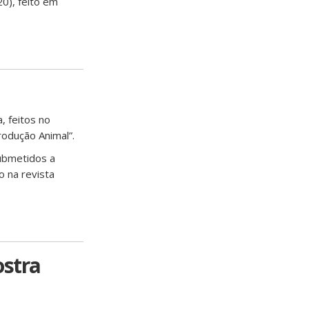
20), feito em
, feitos no
odução Animal”.
submetidos a
 na revista
ostra