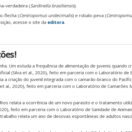
nha-verdadeira (
Sardinella brasiliensis
).
o-flecha (
Centropomus undecimalis
) e robalo-peva (
Centropomus
sição, acesse o site da
editora
.
ões!
nha. Um estuda a frequência de alimentação de juvenis quando c
ficial (Silva et al., 2020), feito em parceria com o Laboratório de
lia a criação do juvenil integrada com o camarão-branco do Pacífi
 et al., 2020), feito em parceria com o Laboratório de Camarões 
hos relata a ocorrência de um novo parasito e o tratamento utili
2020), feito em parceria com o Laboratório de Sanidade de Animai
rabalho relata um ano de desovas espontâneas de adultos nasci