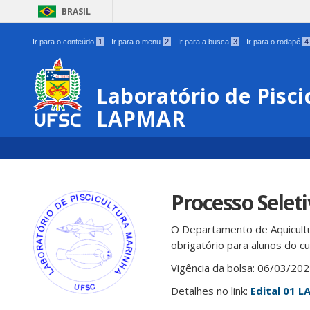
BRASIL
Ir para o conteúdo
1
Ir para o menu
2
Ir para a busca
3
Ir para o rodapé
4
Laboratório de Pisci
LAPMAR
Processo Seleti
O Departamento de Aquicultur
obrigatório para alunos do 
Vigência da bolsa: 06/03/20
Detalhes no link:
Edital 01 