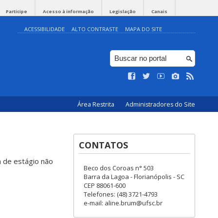
Participe
Acesso à informação
Legislação
Canais
ACESSIBILIDADE
ALTO CONTRASTE
MAPA DO SITE
Área Restrita
Administradores do Site
CONTATOS
a de estágio não
Beco dos Coroas n° 503
Barra da Lagoa - Florianópolis - SC
CEP 88061-600
Telefones: (48) 3721-4793
e-mail: aline.brum@ufsc.br