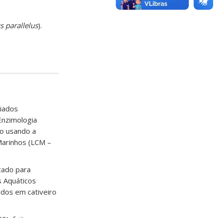
 parallelus
).
riados
 Enzimologia
co usando a
Marinhos (LCM –
zado para
s Aquáticos
dos em cativeiro