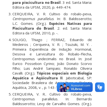
para piscicultura no Brasil
. 3 ed. Santa Maria:
Editora da UFSM, 2020, p. 449-474.
CERQUEIRA, V. R. Cultivo do robalo-peva,
Centropomus parallelus
. In: B. Baldisserotto;
L.C. Gomes. (Org.).
Espécies Nativas para
Piscicultura do Brasil
. 2. ed. Santa Maria:
Editora da UFSM, 2010, p. -.
SOLIGO, Thiago ; FERRAZ, Eduardo de
Medeiros ; Cerqueira, V. R. ; Tsuzuki, M. Y. .
Primeira Experiência de Indução Hormonal,
Desova e Larvicultura do Robalo-Flecha,
Centropomus undecimalis no Brasil. In: José
Eurico Possebon Cyrino; João Donato Scorvo
Filho; Luis André Sampaio; Ronaldo Olivera
Cavalli. (Org.).
Tópicos especiais em Biologia
Aquática e Aqüicultura II
. Jaboticabal, SP:
Sociedade Brasileira de Aqüicultura e Biologia
Aquática, 2008, v. , p. 143-152.
CERQUEIRA, V. R.. Cultivo do robalo-peva,
Centropomus parallelus. In: Bernardo
Baldisserotto; Levy de Carvalho Gomes. (Org.).