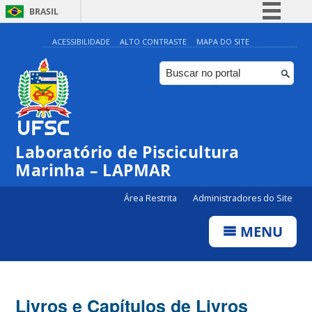
BRASIL
Simplifique!
ACESSIBILIDADE
ALTO CONTRASTE
MAPA DO SITE
Comunica BR
Participe
Acesso à informação
Legislação
Laboratório de Piscicultura
Canais
Marinha – LAPMAR
Área Restrita
Administradores do Site
MENU
Livros e Capítulos de Livros