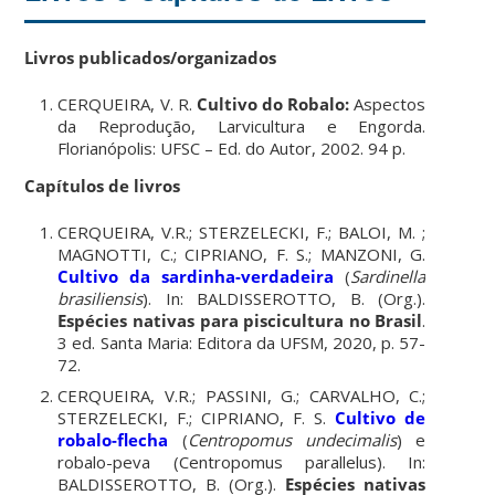
Livros publicados/organizados
CERQUEIRA, V. R.
Cultivo do Robalo:
Aspectos
da Reprodução, Larvicultura e Engorda.
Florianópolis: UFSC – Ed. do Autor, 2002. 94 p.
Capítulos de livros
CERQUEIRA, V.R.; STERZELECKI, F.; BALOI, M. ;
MAGNOTTI, C.; CIPRIANO, F. S.; MANZONI, G.
Cultivo da sardinha-verdadeira
(
Sardinella
brasiliensis
). In: BALDISSEROTTO, B. (Org.).
Espécies nativas para piscicultura no Brasil
.
3 ed. Santa Maria: Editora da UFSM, 2020, p. 57-
72.
CERQUEIRA, V.R.; PASSINI, G.; CARVALHO, C.;
STERZELECKI, F.; CIPRIANO, F. S.
Cultivo de
robalo-flecha
(
Centropomus undecimalis
) e
robalo-peva (Centropomus parallelus). In:
BALDISSEROTTO, B. (Org.).
Espécies nativas